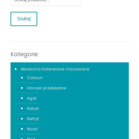
Szukaj
Kategorie
Akcesoria łazienkowe mocowane
Carbon
Haczyki przyklejane
Agat
Kalcyt
Nefryt
Nova