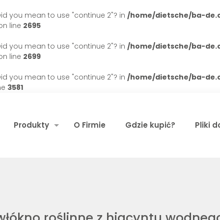
. Did you mean to use "continue 2"? in
/home/dietsche/ba-de
n line
2695
. Did you mean to use "continue 2"? in
/home/dietsche/ba-de
n line
2699
. Did you mean to use "continue 2"? in
/home/dietsche/ba-de
ne
3581
Produkty
O Firmie
Gdzie kupić?
Pliki 
włókno roślinne z hiacyntu wodneg