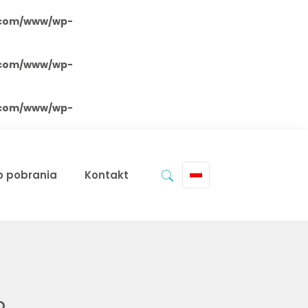
.com/www/wp-
.com/www/wp-
.com/www/wp-
do pobrania
Kontakt
o