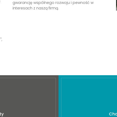
ą
gwarancję wspólnego rozwoju i pewność w
interesach z naszą firmą.
",
ty
Chc