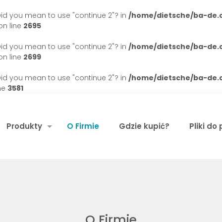
. Did you mean to use "continue 2"? in
/home/dietsche/ba-de
n line
2695
. Did you mean to use "continue 2"? in
/home/dietsche/ba-de
n line
2699
. Did you mean to use "continue 2"? in
/home/dietsche/ba-de
ne
3581
Produkty
O Firmie
Gdzie kupić?
Pliki do
O Firmie