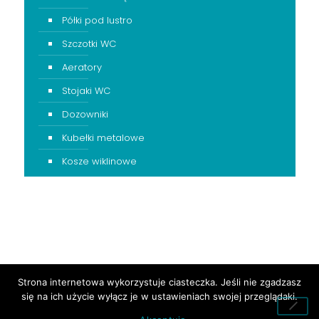
Półki pod lustro
Szczotki WC
Aeratory
Stojaki WC
Dozowniki
Kubełki metalowe
Kosze wiklinowe
Strona internetowa wykorzystuje ciasteczka. Jeśli nie zgadzasz
się na ich użycie wyłącz je w ustawieniach swojej przeglądaki.
Dietshe.pl
© 2017 | Realizacja:
Blanet.pl